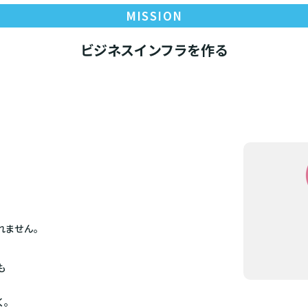
MISSION
ビジネスインフラを作る
れません。
も
、
く。